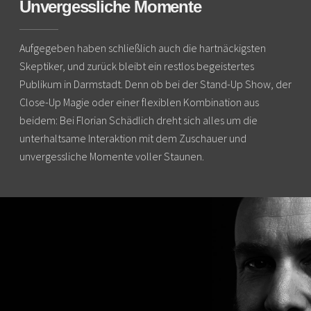
Unvergessliche Momente
Aufgegeben haben schließlich auch die hartnäckigsten
Skeptiker, und zurück bleibt ein restlos begeistertes
Publikum in Darmstadt. Denn ob bei der Stand-Up Show, der
Close-Up Magie oder einer flexiblen Kombination aus
beidem: Bei Florian Schädlich dreht sich alles um die
unterhaltsame Interaktion mit dem Zuschauer und
unvergessliche Momente voller Staunen.