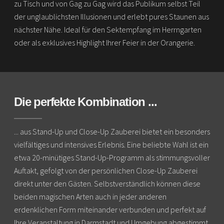
zu Tisch und von Gag zu Gag wird das Publikum selbst Teil
der unglaublichsten Illusionen und erlebt pures Staunen aus
nächster Nähe. Ideal für den Sektempfang im Herrngarten
oder als exklusives Highlight Ihrer Feier in der Orangerie.
Die perfekte Kombination ...
... aus Stand-Up und Close-Up Zauberei bietet ein besonders
vielfältiges und intensives Erlebnis. Eine beliebte Wahl ist ein
etwa 20-minütiges Stand-Up-Programm als stimmungsvoller
Auftakt, gefolgt von der persönlichen Close-Up Zauberei
direkt unter den Gästen. Selbstverständlich können diese
beiden magischen Arten auch in jeder anderen
erdenklichen Form miteinander verbunden und perfekt auf
Ihre Veranstaltung in Darmstadt und Umgebung abgestimmt