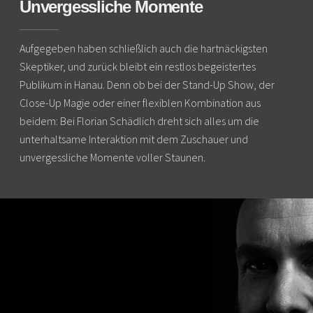
Unvergessliche Momente
Aufgegeben haben schließlich auch die hartnäckigsten
Skeptiker, und zurück bleibt ein restlos begeistertes
Publikum in Hanau. Denn ob bei der Stand-Up Show, der
Close-Up Magie oder einer flexiblen Kombination aus
beidem: Bei Florian Schädlich dreht sich alles um die
unterhaltsame Interaktion mit dem Zuschauer und
unvergessliche Momente voller Staunen.