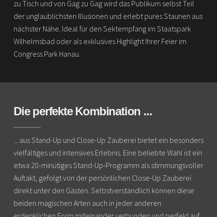
zu Tisch und von Gag zu Gag wird das Publikum selbst Teil
der unglaublichsten Illusionen und erlebt pures Staunen aus
nächster Nähe. Ideal für den Sektempfang im Staatspark
Wilhelmsbad oder als exklusives Highlight Ihrer Feier im
Congress Park Hanau.
Die perfekte Kombination ...
... aus Stand-Up und Close-Up Zauberei bietet ein besonders
vielfältiges und intensives Erlebnis. Eine beliebte Wahl ist ein
etwa 20-minütiges Stand-Up-Programm als stimmungsvoller
Auftakt, gefolgt von der persönlichen Close-Up Zauberei
direkt unter den Gästen. Selbstverständlich können diese
beiden magischen Arten auch in jeder anderen
erdenklichen Form miteinander verbunden und perfekt auf